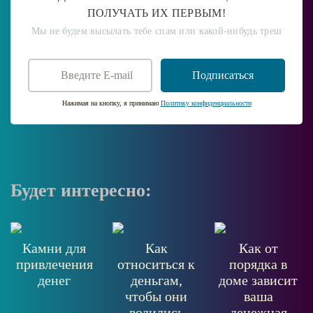
ПОЛУЧАТЬ ИХ ПЕРВЫМ!
Мы не будем высылать тебе спам или какой-нибудь треш
Подписаться
Нажимая на кнопку, я принимаю
Политику конфиденциальности
Будет интересно:
Камни для
Как
Как от
привлечения
относиться к
порядка в
денег
деньгам,
доме зависит
чтобы они
ваша
водились
денежная