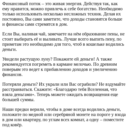
Финансовый поток – это живая энергия. Действуя так, как
ему нравится, можно привлечь к себе богатство. Необходимо
только использовать несколько несложных техник. Делая их
постоянно, Вы сами заметите, что доходы становятся больше
и финансы сами стремятся в дом.
Если Вы, наливая чай, замечаете на нём образование пены, не
стоит выбирать её и выливать. Лучше всего выпить пену, по
приметам это необходимо для того, чтоб в кошельке водились
деньги.
Увидели растущую луну? Покажите ей деньги! А также
рекомендуется погреметь в кармане мелочью. По древним
поверьям это ведет к прибавлению доходов и увеличению
финансов.
Потеряли деньги? Их украли или Вас ограбили? Не вздумайте
расстраиваться. Скажите: «Благодарю тебя Вселенная, что
взяла деньгами». Теперь можете ожидать возвращения еще
большей суммы.
Наши предки верили, чтобы в доме всегда водились деньги,
положите по медной или серебряной монете на пороге у входа
в дом или квартиру, по углам всех комнат, а одну – поместите
под ковёр.